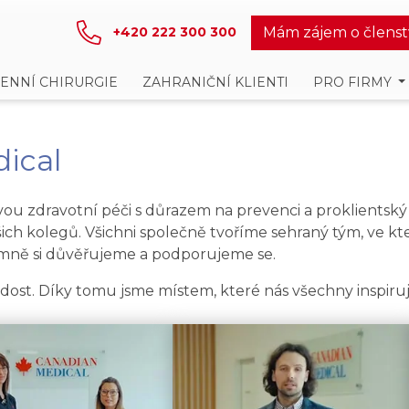
Mám zájem o členst
+420 222 300 300
ENNÍ CHIRURGIE
ZAHRANIČNÍ KLIENTI
PRO FIRMY
dical
 zdravotní péči s důrazem na prevenci a proklientský př
ašich kolegů. Všichni společně tvoříme sehraný tým, ve 
jemně si důvěřujeme a podporujeme se.
adost. Díky tomu jsme místem, které nás všechny inspiruje 