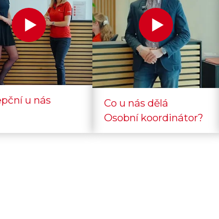
pční u nás
Co u nás dělá
Osobní koordinátor?