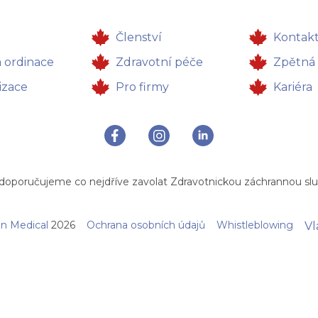
Členství
Kontak
a ordinace
Zdravotní péče
Zpětná
izace
Pro firmy
Kariéra
doporučujeme co nejdříve zavolat Zdravotnickou záchrannou slu
n Medical
2026
Ochrana osobních údajů
Whistleblowing
Vl
Nahlásit nezák
Reklama na por