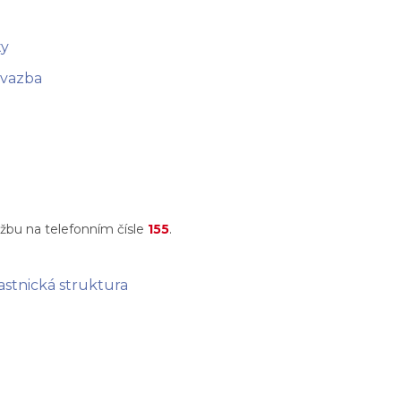
ty
 vazba
žbu na telefonním čísle
155
.
astnická struktura
onný obsah
Nastavení cookies
Transparentnost
tálech Alma Career
Zásady ochrany soukromí
Podmínky používání