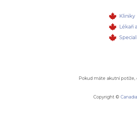
Kliniky
Lékaři 
Special
Pokud máte akutní potíže, 
Copyright ©
Canadia