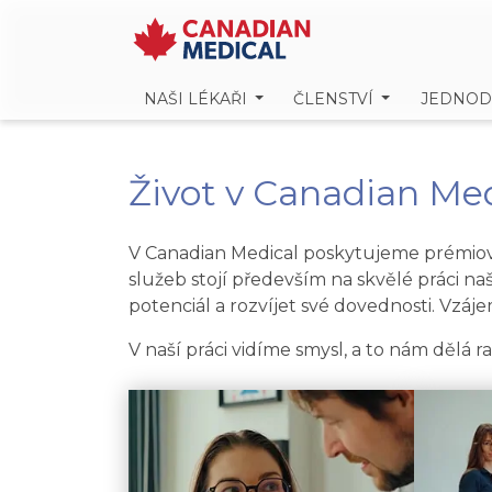
NAŠI LÉKAŘI
ČLENSTVÍ
JEDNOD
Život v Canadian Me
V Canadian Medical poskytujeme prémiovou
služeb stojí především na skvělé práci n
potenciál a rozvíjet své dovednosti. Vzá
V naší práci vidíme smysl, a to nám dělá r